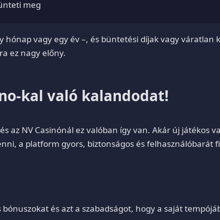
ünteti meg
gy hónap vagy egy év –, és büntetési díjak vagy váratlan 
ra ez nagy előny.
no-kal való kalandodat!
 az NV Casinónál ez valóban így van. Akár új játékos vag
enni, a platform gyors, biztonságos és felhasználóbarát 
 bónuszokat és azt a szabadságot, hogy a saját tempójáb