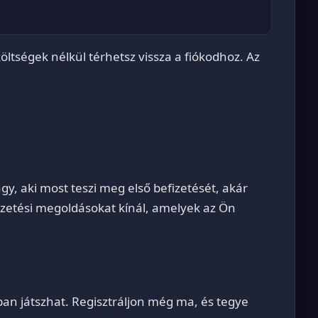
költségek nélkül térhetsz vissza a fiókodhoz. Az
y, aki most teszi meg első befizetését, akár
fizetési megoldásokat kínál, amelyek az Ön
an játszhat. Regisztráljon még ma, és tegye