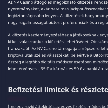
Az NV Casino átfogó és megbízható kifizetési rendsze
nyereményeket, akár hatalmas jackpot-összegeket s
legbiztonságosabb legyen. A kifizetések hagyományo
nagy rugalmasságot biztosít preferenciáik és a regio
A kifizetés kezdeményezéséhez a játékosoknak egysze
ki kell választaniuk a kifizetési lehetőséget. Ott 
tranzakciót. Az NV Casino támogatja a népszerű lehet
kriptovaluták széles választékát, beleértve a Bitcoi
összeg a legtöbb digitális módszer esetében mindös
lehet érvényes – 35 € a kártyák és 50 € a banki átut
Befizetési limitek és részlet
Íme egy rövid áttekintés az egyes fizetési módok befiz