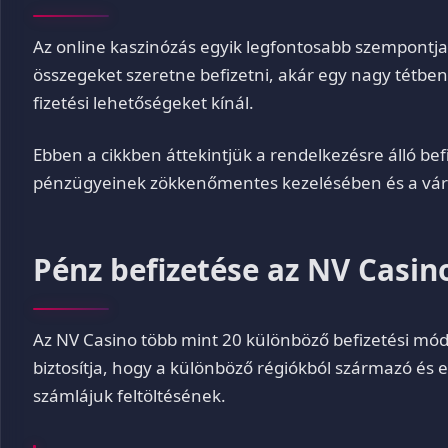
Az online kaszinózás egyik legfontosabb szempontja a
összegeket szeretne befizetni, akár egy nagy tétben
fizetési lehetőségeket kínál.
Ebben a cikkben áttekintjük a rendelkezésre álló befi
pénzügyeinek zökkenőmentes kezelésében és a vár
Pénz befizetése az NV Casin
Az NV Casino több mint 20 különböző befizetési módo
biztosítja, hogy a különböző régiókból származó és
számlájuk feltöltésének.