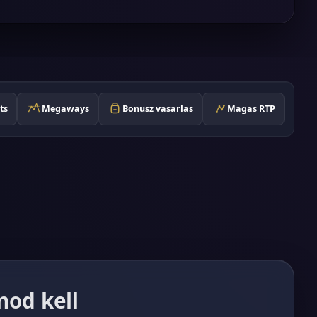
ts
Megaways
Bonusz vasarlas
Magas RTP
G
nod kell