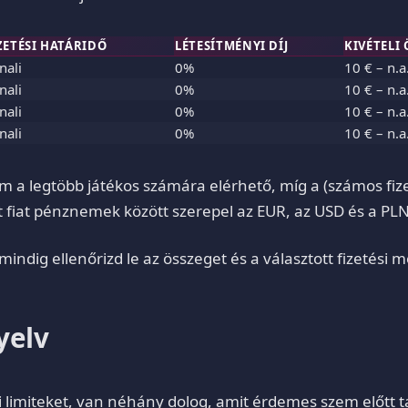
ZETÉSI HATÁRIDŐ
LÉTESÍTMÉNYI DÍJ
KIVÉTELI
nali
0%
10 € – n.a
nali
0%
10 € – n.a
nali
0%
10 € – n.a
nali
0%
10 € – n.a
orm a legtöbb játékos számára elérhető, míg a (számos fi
 fiat pénznemek között szerepel az EUR, az USD és a PLN
 mindig ellenőrizd le az összeget és a választott fizetési
yelv
 limiteket, van néhány dolog, amit érdemes szem előtt t