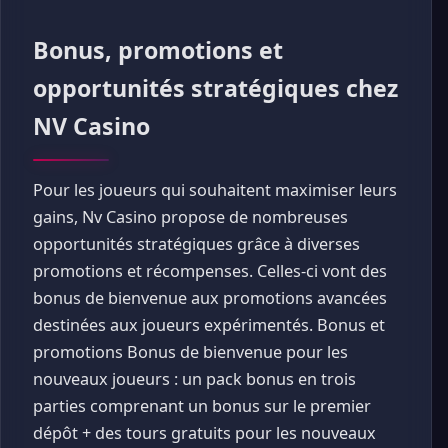
Bonus, promotions et
opportunités stratégiques chez
NV Casino
Pour les joueurs qui souhaitent maximiser leurs
gains, Nv Casino propose de nombreuses
opportunités stratégiques grâce à diverses
promotions et récompenses. Celles-ci vont des
bonus de bienvenue aux promotions avancées
destinées aux joueurs expérimentés. Bonus et
promotions Bonus de bienvenue pour les
nouveaux joueurs : un pack bonus en trois
parties comprenant un bonus sur le premier
dépôt + des tours gratuits pour les nouveaux