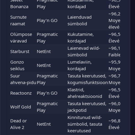
Bonanza
Play
kordajad
Élevé
~96,2 % /
Surnute
Laienduvad
Play’n GO
Moyen à
raamat
sümbolid
élevé
Olümpose
Pragmatic
Kukutamine,
~96,5 % /
väravad
Play
kordajad
Élevé
Laienevad wild-
~96,1 % /
Starburst
NetEnt
sümbolid
Faible
Gonzo
Lumelaviin,
~95,9 % /
NetEnt
seiklus
kordajad
Moyenne
Suur
Pragmatic
Tasuta keerutused,
~96,7 % /
ahvena-pidu
Play
kogumisfunktsioon
Moyenne
Klastrid,
~96,5 % /
Reactoonz
Play’n GO
ahelreaktsioonid
Élevé
Pragmatic
Tasuta keerutused,
~96,0 % /
Wolf Gold
Play
jackpotid
Moyenne
Kinnitunud wild-
Dead or
~96,8 % /
NetEnt
sümbolid, tasuta
Alive 2
Élevé
keerutused