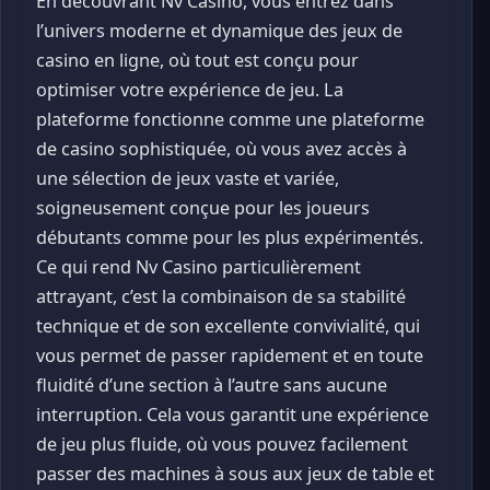
En découvrant Nv Casino, vous entrez dans
l’univers moderne et dynamique des jeux de
casino en ligne, où tout est conçu pour
optimiser votre expérience de jeu. La
plateforme fonctionne comme une plateforme
de casino sophistiquée, où vous avez accès à
une sélection de jeux vaste et variée,
soigneusement conçue pour les joueurs
débutants comme pour les plus expérimentés.
Ce qui rend Nv Casino particulièrement
attrayant, c’est la combinaison de sa stabilité
technique et de son excellente convivialité, qui
vous permet de passer rapidement et en toute
fluidité d’une section à l’autre sans aucune
interruption. Cela vous garantit une expérience
de jeu plus fluide, où vous pouvez facilement
passer des machines à sous aux jeux de table et