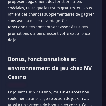
proposent également des fonctionnalités
spéciales, telles que les tours gratuits, qui vous
offrent des chances supplémentaires de gagner
sans avoir à miser davantage. Ces
fonctionnalités sont souvent associées à des
promotions qui enrichissent votre expérience
de jeu.
Bonus, fonctionnalités et
environnement de jeu chez NV
Casino
En jouant sur NV Casino, vous avez accès non
seulement à une large sélection de jeux, mais
aussi à un système de bonus bien conçu. Celui-