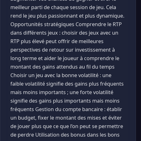
meilleur parti de chaque session de jeu. Cela
rend le jeu plus passionnant et plus dynamique.
Opportunités stratégiques Comprendre le RTP
dans différents jeux : choisir des jeux avec un
RTP plus élevé peut offrir de meilleures
perspectives de retour sur investissement à
long terme et aider le joueur à comprendre le
montant des gains attendus au fil du temps
Choisir un jeu avec la bonne volatilité : une
faible volatilité signifie des gains plus fréquents
mais moins importants ; une forte volatilité
signifie des gains plus importants mais moins
fréquents Gestion du compte bancaire : établir
un budget, fixer le montant des mises et éviter
de jouer plus que ce que l’on peut se permettre
de perdre Utilisation des bonus dans les bons