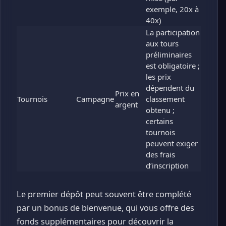
exemple, 20x à
40x)
La participation
aux tours
préliminaires
est obligatoire ;
les prix
dépendent du
Prix en
Tournois
Campagne
classement
argent
obtenu ;
certains
tournois
peuvent exiger
des frais
d’inscription
Le premier dépôt peut souvent être complété
par un bonus de bienvenue, qui vous offre des
fonds supplémentaires pour découvrir la