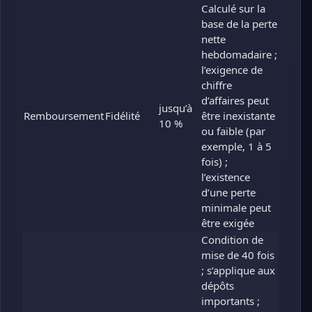
Calculé sur la
base de la perte
nette
hebdomadaire ;
l’exigence de
chiffre
d’affaires peut
jusqu’à
Remboursement
Fidélité
être inexistante
10 %
ou faible (par
exemple, 1 à 5
fois) ;
l’existence
d’une perte
minimale peut
être exigée
Condition de
mise de 40 fois
; s’applique aux
dépôts
importants ;