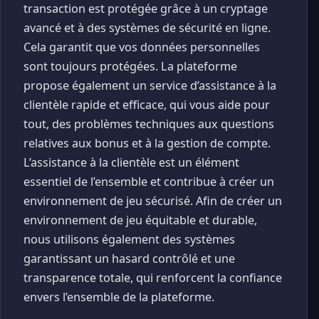
transaction est protégée grâce à un cryptage
avancé et à des systèmes de sécurité en ligne.
Cela garantit que vos données personnelles
sont toujours protégées. La plateforme
propose également un service d’assistance à la
clientèle rapide et efficace, qui vous aide pour
tout, des problèmes techniques aux questions
relatives aux bonus et à la gestion de compte.
L’assistance à la clientèle est un élément
essentiel de l’ensemble et contribue à créer un
environnement de jeu sécurisé. Afin de créer un
environnement de jeu équitable et durable,
nous utilisons également des systèmes
garantissant un hasard contrôlé et une
transparence totale, qui renforcent la confiance
envers l’ensemble de la plateforme.