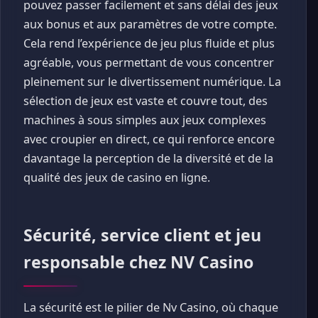
pouvez passer facilement et sans délai des jeux
aux bonus et aux paramètres de votre compte.
Cela rend l’expérience de jeu plus fluide et plus
agréable, vous permettant de vous concentrer
pleinement sur le divertissement numérique. La
sélection de jeux est vaste et couvre tout, des
machines à sous simples aux jeux complexes
avec croupier en direct, ce qui renforce encore
davantage la perception de la diversité et de la
qualité des jeux de casino en ligne.
Sécurité, service client et jeu
responsable chez NV Casino
La sécurité est le pilier de Nv Casino, où chaque