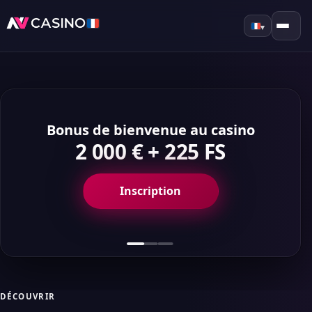
▾
Menu
Bonus de bienvenue au casino
2 000 € + 225 FS
Inscription
DÉCOUVRIR