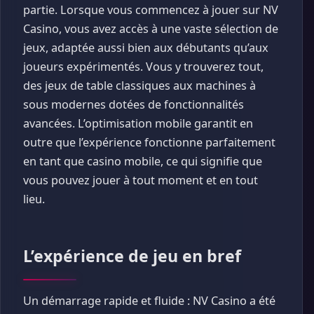
partie. Lorsque vous commencez à jouer sur NV
Casino, vous avez accès à une vaste sélection de
jeux, adaptée aussi bien aux débutants qu’aux
joueurs expérimentés. Vous y trouverez tout,
des jeux de table classiques aux machines à
sous modernes dotées de fonctionnalités
avancées. L’optimisation mobile garantit en
outre que l’expérience fonctionne parfaitement
en tant que casino mobile, ce qui signifie que
vous pouvez jouer à tout moment et en tout
lieu.
L’expérience de jeu en bref
Un démarrage rapide et fluide : NV Casino a été