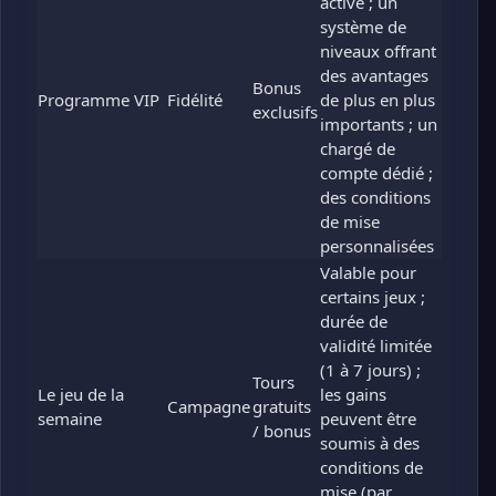
active ; un
système de
niveaux offrant
des avantages
Bonus
Programme VIP
Fidélité
de plus en plus
exclusifs
importants ; un
chargé de
compte dédié ;
des conditions
de mise
personnalisées
Valable pour
certains jeux ;
durée de
validité limitée
(1 à 7 jours) ;
Tours
Le jeu de la
les gains
Campagne
gratuits
semaine
peuvent être
/ bonus
soumis à des
conditions de
mise (par