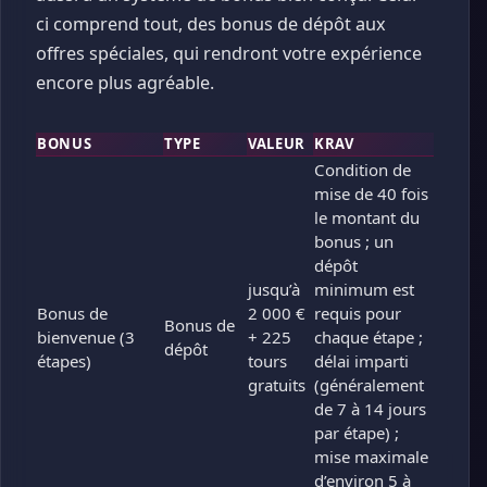
ci comprend tout, des bonus de dépôt aux
offres spéciales, qui rendront votre expérience
encore plus agréable.
BONUS
TYPE
VALEUR
KRAV
Condition de
mise de 40 fois
le montant du
bonus ; un
dépôt
jusqu’à
minimum est
Bonus de
2 000 €
requis pour
Bonus de
bienvenue (3
+ 225
chaque étape ;
dépôt
étapes)
tours
délai imparti
gratuits
(généralement
de 7 à 14 jours
par étape) ;
mise maximale
d’environ 5 à