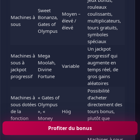
Jeux bonus,
rouleaux
Sweet
Moyen –
coulissants,
Machines à
Bonanza,
élevé /
multiplicateurs,
sous
Gates of
élevé
tours gratuits,
Olympus
symboles
spéciaux
Un jackpot
Machines à
Mega
progressif qui
sous à
Moolah,
augmente en
Variable
jackpot
Divine
temps réel, de
progressif
Fortune
gros gains
aléatoires
Possibilité
Machines à
« Gates of
d’acheter
sous dotées
Olympus
directement des
de la
», «
Hög
tours bonus,
fonction
Money
plutôt que
Bonus Buy
Train 2 »
d’attendre qu’ils
Profiter du bonus
se déclenchent
Machines à sous