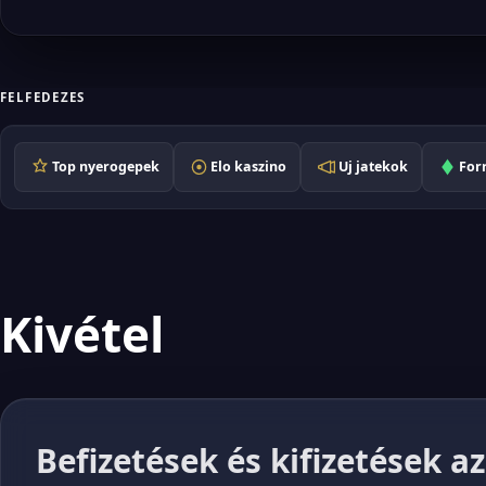
FELFEDEZES
Top nyerogepek
Elo kaszino
Uj jatekok
For
Kivétel
Befizetések és kifizetések a