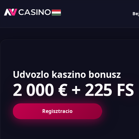
Be
Udvozlo kaszino bonusz
2 000 € + 225 FS
Regisztracio