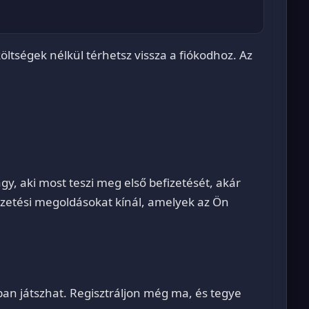
költségek nélkül térhetsz vissza a fiókodhoz. Az
y, aki most teszi meg első befizetését, akár
fizetési megoldásokat kínál, amelyek az Ön
an játszhat. Regisztráljon még ma, és tegye