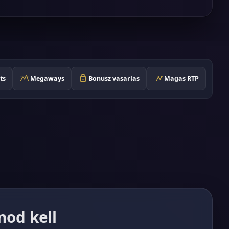
ts
Megaways
Bonusz vasarlas
Magas RTP
G
nod kell