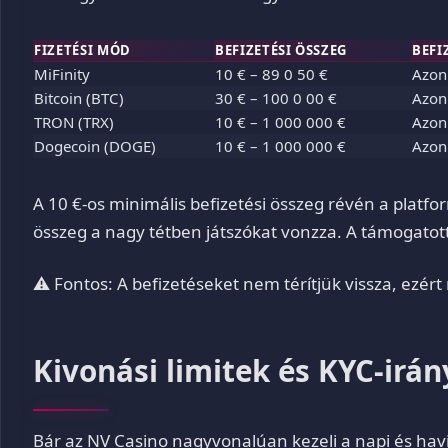
FIZETÉSI MÓD
BEFIZETÉSI ÖSSZEG
BEFI
MiFinity
10 € – 89 0 50 €
Azon
Bitcoin (BTC)
30 € – 100 0 00 €
Azon
TRON (TRX)
10 € – 1 000 000 €
Azon
Dogecoin (DOGE)
10 € – 1 000 000 €
Azon
A 10 €-os minimális befizetési összeg révén a platf
összeg a nagy tétben játszókat vonzza. A támogatott
⚠️ Fontos: A befizetéseket nem térítjük vissza, ezért
Kivonási limitek és KYC-irán
Bár az NV Casino nagyvonalúan kezeli a napi és havi