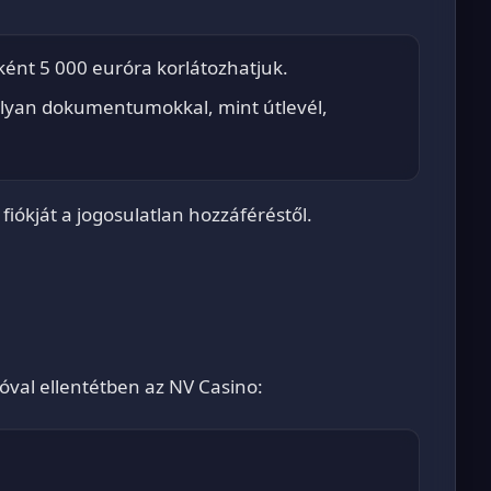
ként 5 000 euróra korlátozhatjuk.
 olyan dokumentumokkal, mint útlevél,
iókját a jogosulatlan hozzáféréstől.
nóval ellentétben az NV Casino: