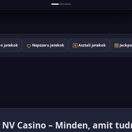
ro jatekok
Nepszeru jatekok
Asztali jatekok
Jackpo
z NV Casino – Minden, amit tud