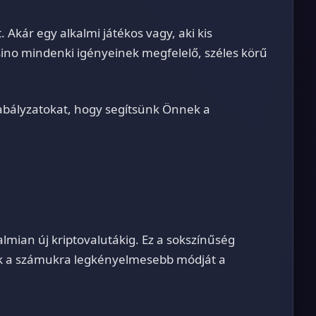
Akár egy alkalmi játékos vagy, aki kis
sino mindenki igényeinek megfelelő, széles körű
 szabályzatokat, hogy segítsünk Önnek a
lmian új kriptovalutákig. Ez a sokszínűség
lják a számukra legkényelmesebb módját a