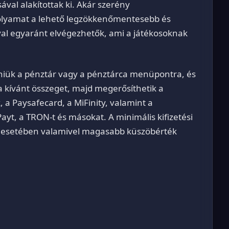
ával alakítottak ki. Akár szerény
folyamat a lehető legzökkenőmentesebb és
val egyaránt elvégezhetők, ami a játékosoknak
épniük a pénztár vagy a pénztárca menüpontra, és
 a kívánt összeget, majd megerősíthetik a
 a Paysafecard, a MiFinity, valamint a
Payt, a TRON-t és másokat. A minimális kifizetési
sok esetében valamivel magasabb küszöbérték