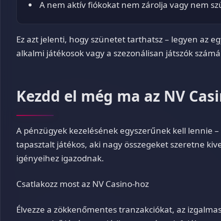
A nem aktív fiókokat nem zárolja vagy nem sz
Ez azt jelenti, hogy szünetet tarthatsz – legyen az e
alkalmi játékosok vagy a szezonálisan játszók számá
Kezdd el még ma az NV Casi
A pénzügyek kezelésének egyszerűnek kell lennie – és
tapasztalt játékos, aki nagy összegeket szeretne kiv
igényeihez igazodnak.
Csatlakozz most az NV Casino-hoz
Élvezze a zökkenőmentes tranzakciókat, az izgalmas