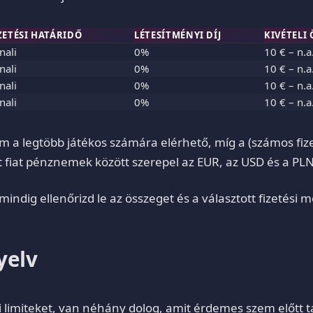
ZETÉSI HATÁRIDŐ
LÉTESÍTMÉNYI DÍJ
KIVÉTELI
nali
0%
10 € – n.a
nali
0%
10 € – n.a
nali
0%
10 € – n.a
nali
0%
10 € – n.a
orm a legtöbb játékos számára elérhető, míg a (számos fi
 fiat pénznemek között szerepel az EUR, az USD és a PLN
 mindig ellenőrizd le az összeget és a választott fizetési
yelv
 limiteket, van néhány dolog, amit érdemes szem előtt t